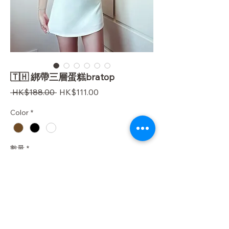
🇹🇭 綁帶三層蛋糕bratop
一
促
 HK$188.00 
HK$111.00
般
銷
Color
*
價
價
格
格
數量
*
Add to Chart
Order now